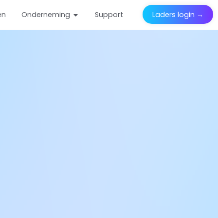
en
Onderneming
Support
Laders login →