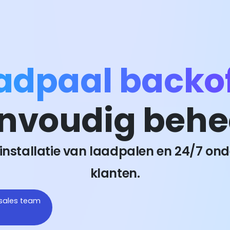
aadpaal backo
nvoudig behe
 installatie van laadpalen en 24/7 onde
klanten.
 sales team