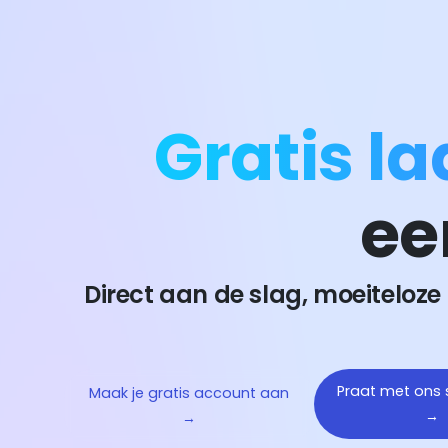
Gratis l
ee
Direct aan de slag, moeiteloze
Praat met ons
Maak je gratis account aan
→
→